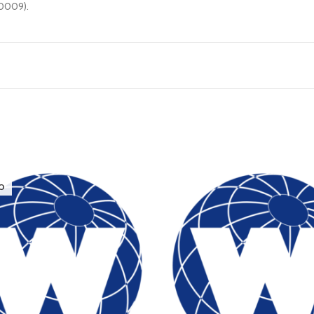
0009).
O