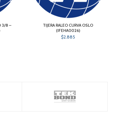
3/8 –
TIJERA RALEO CURVA OSLO
ESLA
)
(IFEHA0026)
$
2.885