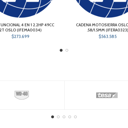
UNCIONAL 4 EN 1 2.2HP 49CC
CADENA MOTOSIERRA OSLO 
2T OSLO (IFEMA0034)
.58/1.5MM (IFERA0323
$
273.699
$
563.585