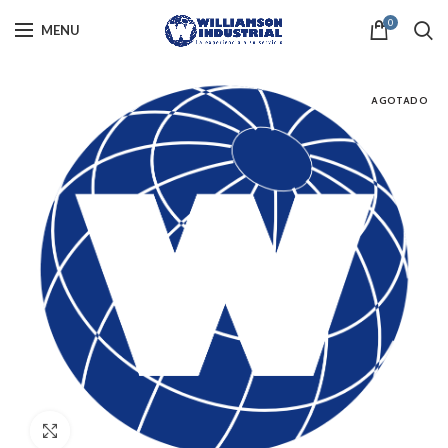
0
MENU
AGOTADO
Click to enlarge