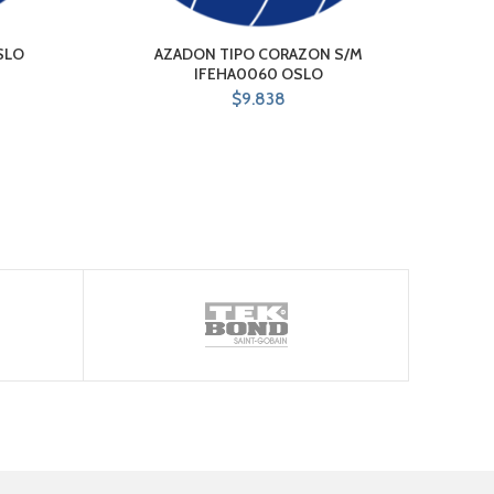
SLO
AZADON TIPO CORAZON S/M
MUL
IFEHA0060 OSLO
$
9.838