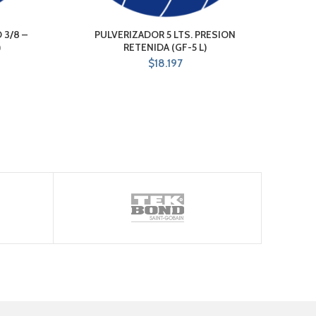
3/8 –
PULVERIZADOR 5 LTS. PRESION
C
)
RETENIDA (GF-5 L)
$
18.197