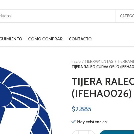
CATEGO
GUIMIENTO
CÓMO COMPRAR
CONTACTO
Inicio
HERRAMIENTAS
HERRAMI
TIJERA RALEO CURVA OSLO (IFEHA
TIJERA RALE
(IFEHA0026)
$
2.885
Hay existencias
TIJERA RALEO CURVA OSLO (IFEHA