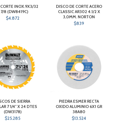
 CORTE INOX.9X3/32
DISCO DE CORTE ACERO
 7/8 (DW8419C)
CLASSIC AR302 4.1/2 X
3,0MM. NORTON
$
4.872
$
839
SCOS DE SIERRA
PIEDRA ESMER RECTA
AR 7 1/4″ X 24 DTES
OXIDO ALUMINIO 6X1 GR
(DW3178)
38A80
$
25.285
$
13.524