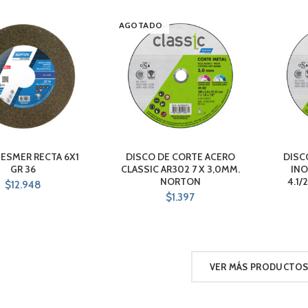
AGOTADO
 ESMER RECTA 6X1
DISCO DE CORTE ACERO
DISC
GR 36
CLASSIC AR302 7 X 3,0MM.
INO
NORTON
4.1
$
12.948
$
1.397
VER MÁS PRODUCTO