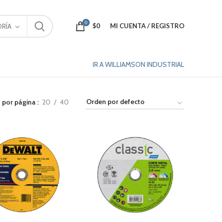
0
$
0
MI CUENTA / REGISTRO
RÍA
IR A WILLIAMSON INDUSTRIAL
 por página
20
40