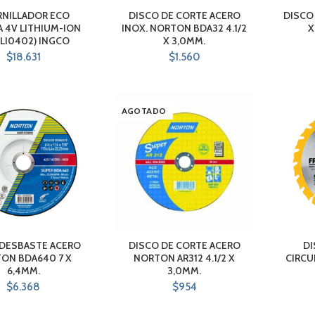
RNILLADOR ECO
DISCO DE CORTE ACERO
DISCO
A 4V LITHIUM-ION
INOX. NORTON BDA32 4.1/2
X
LI0402) INGCO
X 3,0MM.
$
18.631
$
1.560
AGOTADO
 DESBASTE ACERO
DISCO DE CORTE ACERO
DI
ON BDA640 7 X
NORTON AR312 4.1/2 X
CIRCUL
6,4MM.
3,0MM.
$
6.368
$
954