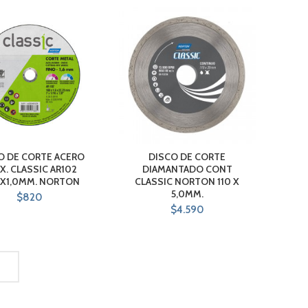
O DE CORTE ACERO
DISCO DE CORTE
X. CLASSIC AR102
DIAMANTADO CONT
/2X1,0MM. NORTON
CLASSIC NORTON 110 X
5,0MM.
$
820
$
4.590
S