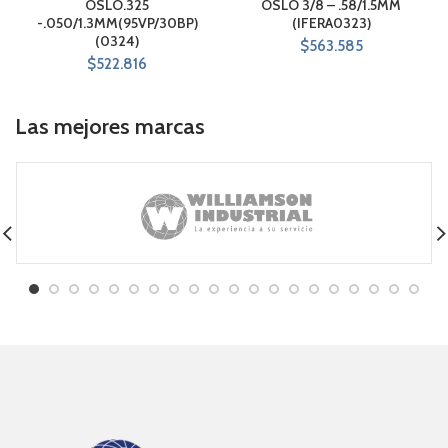
OSLO.325
OSLO 3/8 – .58/1.5MM
-.050/1.3MM(95VP/30BP)
(IFERA0323)
(0324)
$
563.585
$
522.816
Las mejores marcas