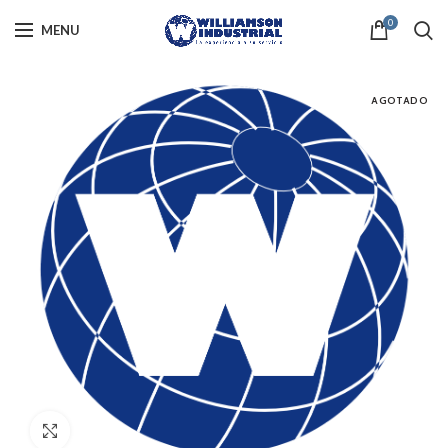
0
MENU
AGOTADO
Click to enlarge