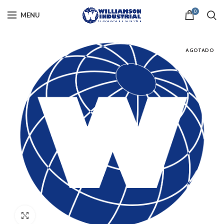
0
MENU
AGOTADO
Click to enlarge