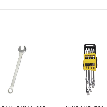
PUNTA CORONA 12 PTAS 29 MM.
JGO 8 LLAVES COMBINADAS 