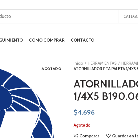
CATEGO
GUIMIENTO
CÓMO COMPRAR
CONTACTO
Inicio
HERRAMIENTAS
HERRAM
AGOTADO
ATORNILLADOR PTA PALETA 1/4X5 
ATORNILLAD
1/4X5 B190.0
$
4.696
Agotado
Comparar
Guardar en f