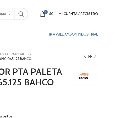
0
$
0
MI CUENTA / REGISTRO
RÍA
IR A WILLIAMSON INDUSTRIAL
IENTAS MANUALES
B190.065.125 BAHCO
OR PTA PALETA
65.125 BAHCO
avoritos