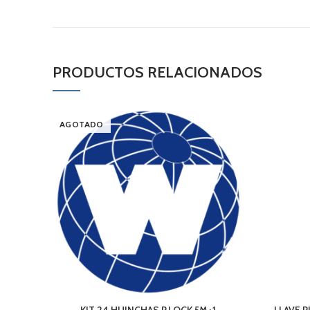
PRODUCTOS RELACIONADOS
AGOTADO
KIT 24 HUINCHAS P.LOCK 5M+1
LLAVE 