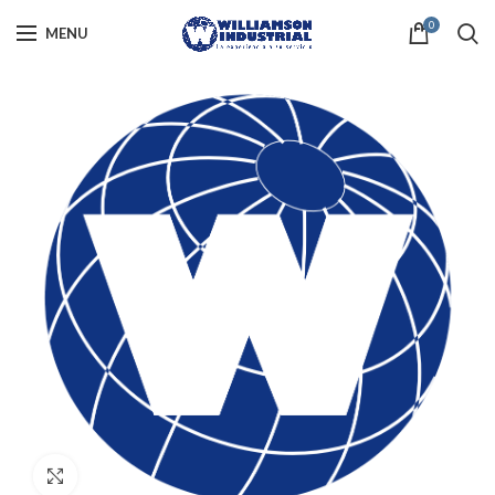
0
MENU
Click to enlarge