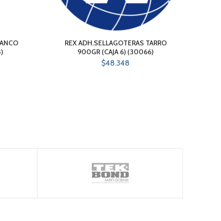
LANCO
REX ADH.SELLAGOTERAS TARRO
REX
)
900GR (CAJA 6) (30066)
$
48.348