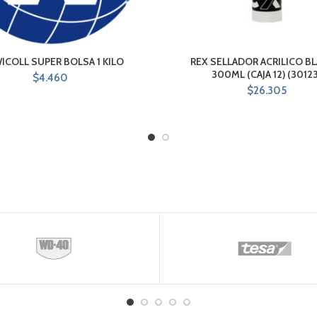
COLL SUPER BOLSA 1 KILO
REX SELLADOR ACRILICO B
300ML (CAJA 12) (30123
$
4.460
$
26.305