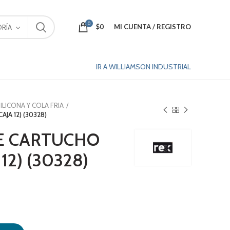
0
$
0
MI CUENTA / REGISTRO
RÍA
IR A WILLIAMSON INDUSTRIAL
ILICONA Y COLA FRIA
JA 12) (30328)
E CARTUCHO
12) (30328)
JA 12) (30328) cantidad