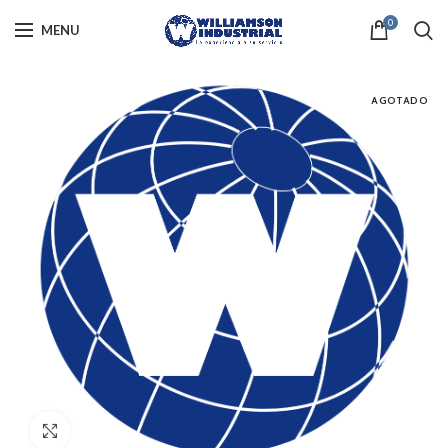
0
MENU
AGOTADO
Click to enlarge