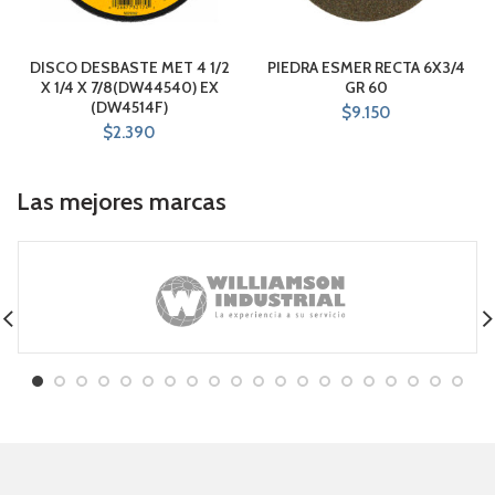
DISCO DESBASTE MET 4 1/2
PIEDRA ESMER RECTA 6X3/4
X 1/4 X 7/8(DW44540) EX
GR 60
(DW4514F)
$
9.150
$
2.390
Las mejores marcas