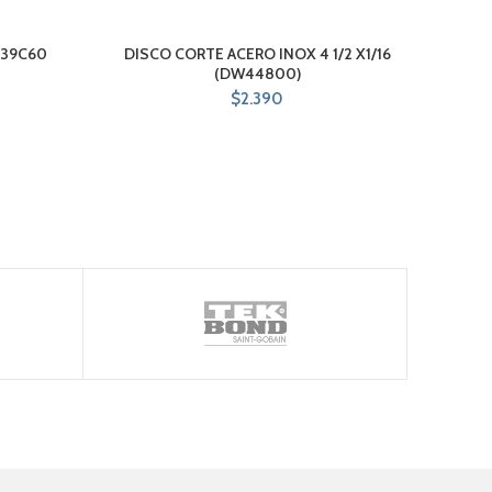
 39C60
DISCO CORTE ACERO INOX 4 1/2 X1/16
P
(DW44800)
$
2.390