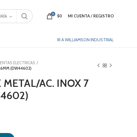
0
$
0
MI CUENTA / REGISTRO
RÍA
IR A WILLIAMSON INDUSTRIAL
ENTAS ELECTRICAS
1.6MM (DW44602)
 METAL/AC. INOX 7
4602)
X1.6MM (DW44602) cantidad