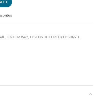
RITO
avoritos
RAL
,
B&D-De Walt
,
DISCOS DE CORTE Y DESBASTE
,