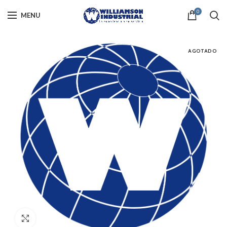
0
MENU
AGOTADO
Click to enlarge