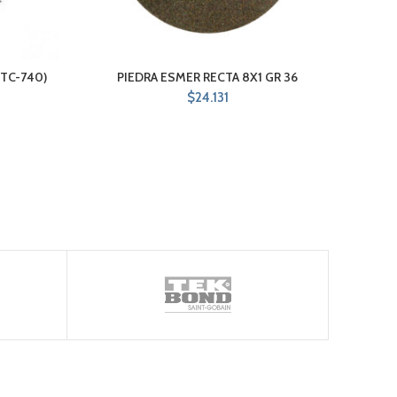
CTC-740)
PIEDRA ESMER RECTA 8X1 GR 36
ES
DI
$
24.131