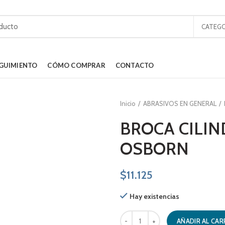
CATEGO
GUIMIENTO
CÓMO COMPRAR
CONTACTO
Inicio
ABRASIVOS EN GENERAL
BROCA CILIN
OSBORN
$
11.125
Hay existencias
BROCA CILINDRICA 13.0 MM OSBO
AÑADIR AL CAR