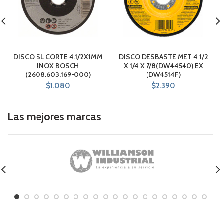
DISCO SL CORTE 4.1/2X1MM
DISCO DESBASTE MET 4 1/2
INOX BOSCH
X 1/4 X 7/8(DW44540) EX
(2608.603.169-000)
(DW4514F)
$
1.080
$
2.390
Las mejores marcas