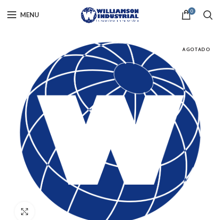
0
MENU
AGOTADO
Click to enlarge