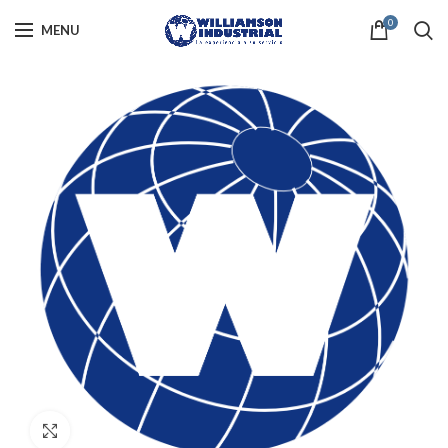
0
MENU
Click to enlarge