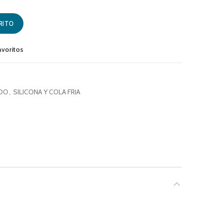
O 300ML/280G (CAJ 12) TEK BOND cantidad
RITO
avoritos
ADO
,
SILICONA Y COLA FRIA