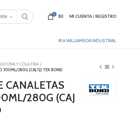
0
$
0
MI CUENTA / REGISTRO
RÍA
IR A WILLIAMSON INDUSTRIAL
ILICONA Y COLA FRIA
 300ML/280G (CAJ 12) TEK BOND
E CANALETAS
0ML/280G (CAJ
D