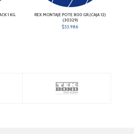
CK 1 KG.
REX MONTAJE POTE 800 GR.(CAJA 12)
M
(30329)
$
33.986