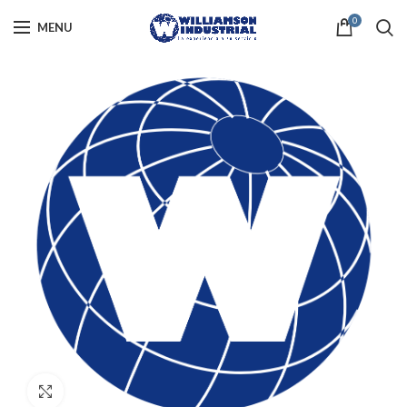
0
MENU
Click to enlarge