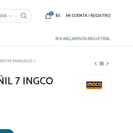
0
$
0
MI CUENTA / REGISTRO
RÍA
IR A WILLIAMSON INDUSTRIAL
IENTAS MANUALES
IL 7 INGCO
cantidad