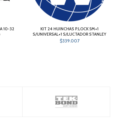
A 10-32
KIT 24 HUINCHAS P.LOCK 5M+1
KIT 
)
S/UNIVERSAL+1 S/LUCTADOR STANLEY
$
339.007