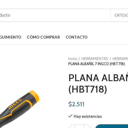
CATEGO
GUIMIENTO
CÓMO COMPRAR
CONTACTO
Inicio
HERRAMIENTAS
HERRAM
PLANA ALBAÑIL 7 INGCO (HBT718)
PLANA ALBAÑ
(HBT718)
$
2.511
Hay existencias
PLANA ALBAÑIL 7 INGCO (HBT718) 