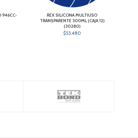
 946CC-
REX SILICONA MULTIUSO
REX 
TRANSPARENTE 300ML (CAJA 12)
(30280)
$
53.480