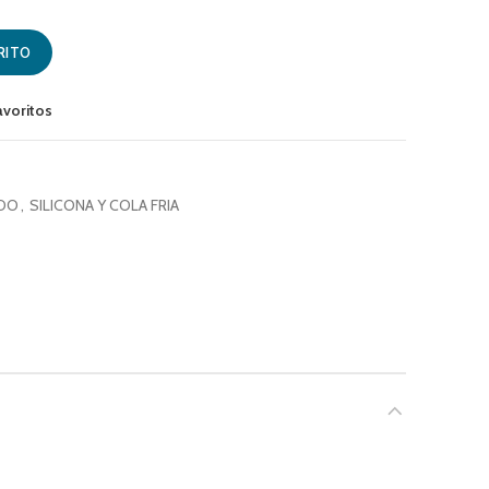
RO MATTE (6 UNI) TEK BOND cantidad
RITO
avoritos
ADO
,
SILICONA Y COLA FRIA