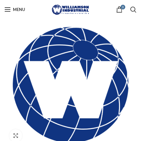
0
MENU
Click to enlarge