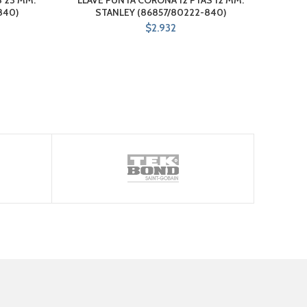
840)
STANLEY (86857/80222-840)
S/UN
$
2.932