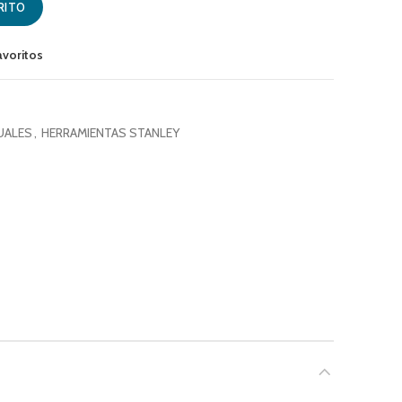
RITO
avoritos
UALES
,
HERRAMIENTAS STANLEY