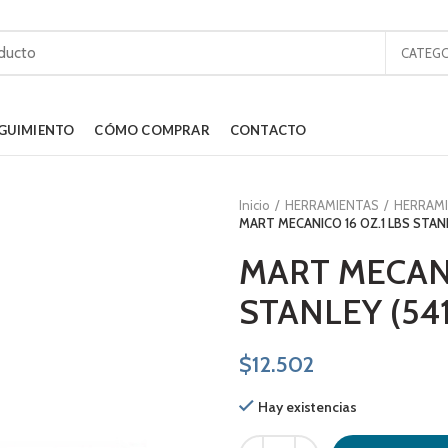
CATEGO
GUIMIENTO
CÓMO COMPRAR
CONTACTO
Inicio
HERRAMIENTAS
HERRAM
MART MECANICO 16 OZ.1 LBS STANL
MART MECANI
STANLEY (541
$
12.502
Hay existencias
MART MECANICO 16 OZ.1 LBS STANL