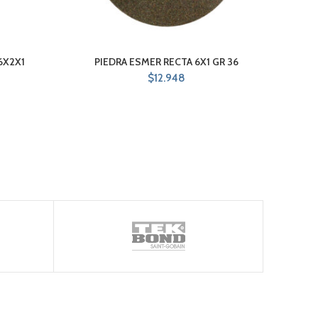
6X2X1
PIEDRA ESMER RECTA 6X1 GR 36
P
$
12.948