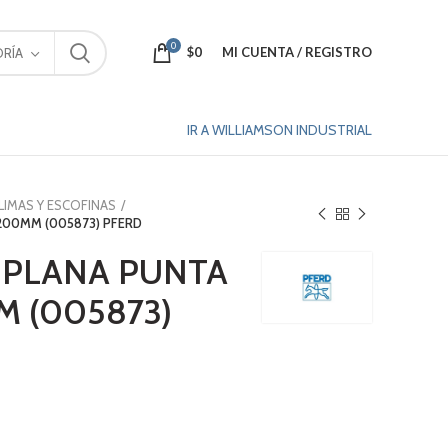
0
$
0
MI CUENTA / REGISTRO
RÍA
IR A WILLIAMSON INDUSTRIAL
LIMAS Y ESCOFINAS
1 200MM (005873) PFERD
 PLANA PUNTA
M (005873)