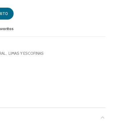
1 200MM (005873) PFERD cantidad
RITO
avoritos
RAL
,
LIMAS Y ESCOFINAS