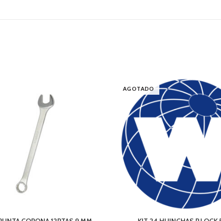
AGOTADO
 PUNTA CORONA 12PTAS 9 MM
KIT 24 HUINCHAS P.LOCK 