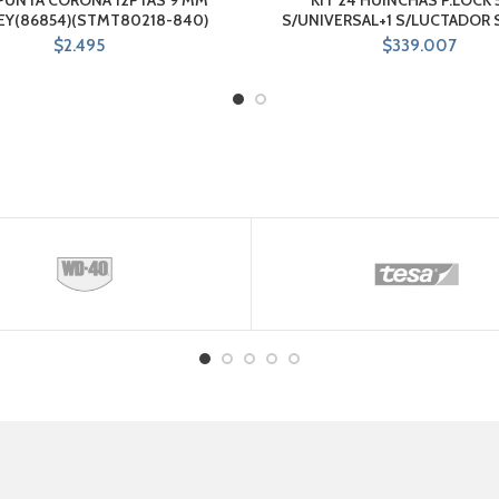
EY(86854)(STMT80218-840)
S/UNIVERSAL+1 S/LUCTADOR 
$
2.495
$
339.007