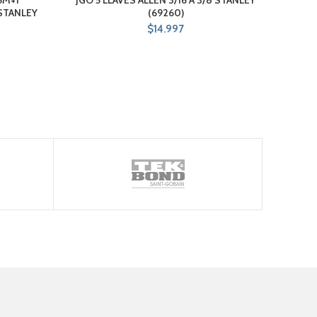
STANLEY
(69260)
$
14.997