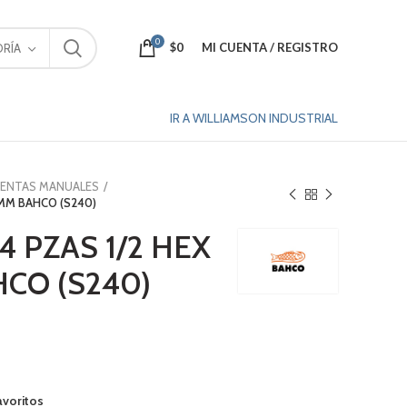
0
$
0
MI CUENTA / REGISTRO
RÍA
IR A WILLIAMSON INDUSTRIAL
IENTAS MANUALES
2MM BAHCO (S240)
4 PZAS 1/2 HEX
CO (S240)
avoritos