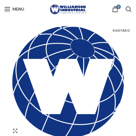
0
MENU
AGOTADO
Click to enlarge