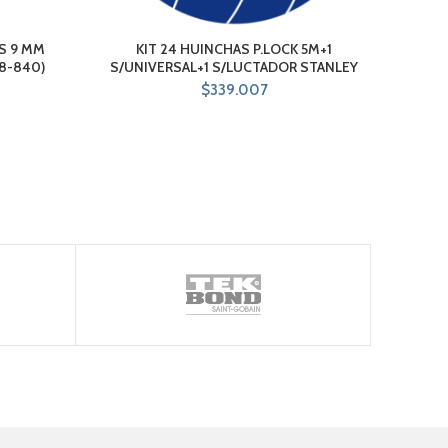
S 9 MM
KIT 24 HUINCHAS P.LOCK 5M+1
J
8-840)
S/UNIVERSAL+1 S/LUCTADOR STANLEY
$
339.007