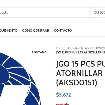
CATEGO
GUIMIENTO
CÓMO COMPRAR
CONTACTO
Inicio
HERRAMIENTAS
HERRAM
AGOTADO
JGO 15 PCS PUNTAS ATORNILLAR IN
JGO 15 PCS 
ATORNILLAR
(AKSD0151)
$
5.672
Agotado