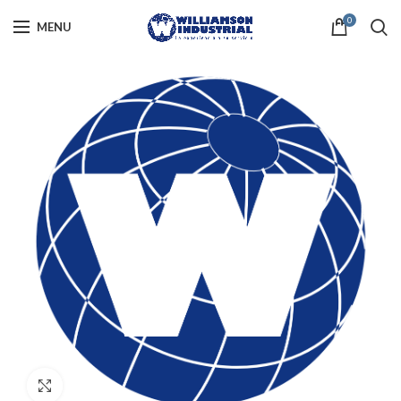
0
MENU
Click to enlarge