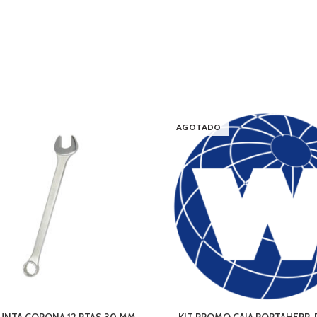
AGOTADO
UNTA CORONA 12 PTAS 30 MM.
KIT PROMO CAJA PORTAHERR. 