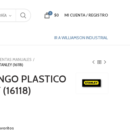
0
$
0
MI CUENTA / REGISTRO
RÍA
IR A WILLIAMSON INDUSTRIAL
IENTAS MANUALES
NLEY (16118)
GO PLASTICO
 (16118)
avoritos