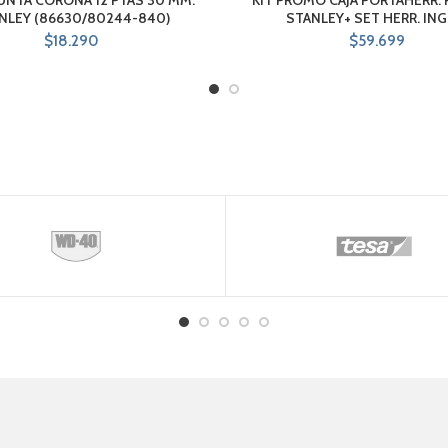
NLEY (86630/80244-840)
STANLEY+ SET HERR. IN
$
18.290
$
59.699