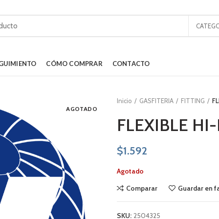
CATEGO
GUIMIENTO
CÓMO COMPRAR
CONTACTO
Inicio
GASFITERIA
FITTING
FL
AGOTADO
FLEXIBLE HI-
$
1.592
Agotado
Comparar
Guardar en f
SKU:
2504325