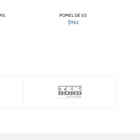
MS.
POMEL DE 1/2
R
$
962