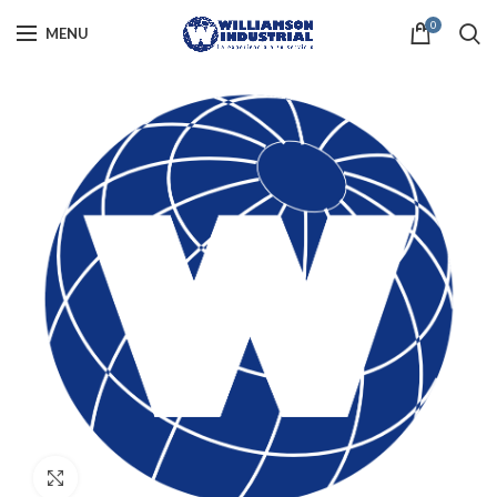
0
MENU
Click to enlarge