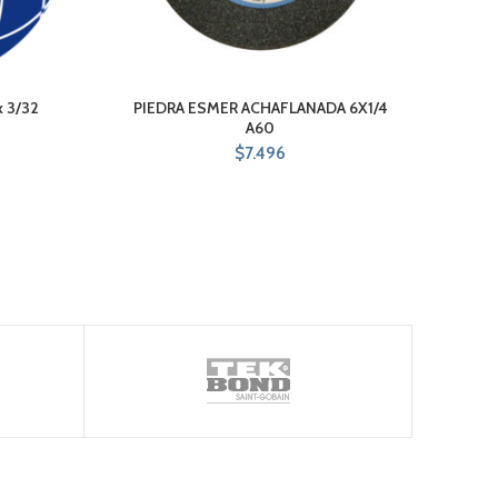
 3/32
PIEDRA ESMER ACHAFLANADA 6X1/4
D
A60
$
7.496