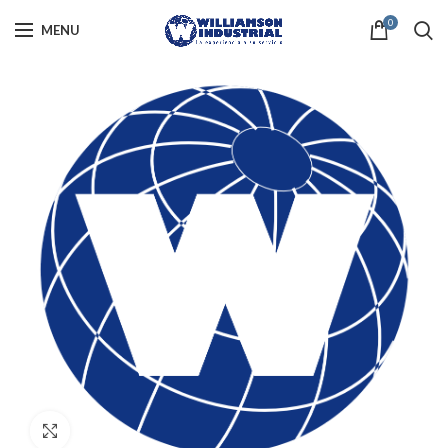
0
MENU
Click to enlarge