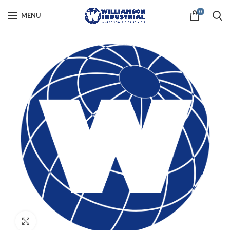
0
MENU
Click to enlarge