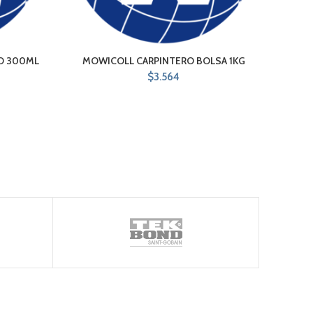
IO 300ML
MOWICOLL CARPINTERO BOLSA 1KG
REX 
$
3.564