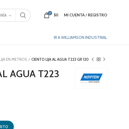
0
$
0
MI CUENTA / REGISTRO
RÍA
IR A WILLIAMSON INDUSTRIAL
LIJA EN METROS
CIENTO LIJA AL AGUA T223 GR 120
AL AGUA T223
 cantidad
RITO