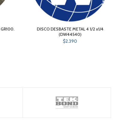
 GR100.
DISCO DESBASTE METAL 4 1/2 x1/4
DISC
(DW44540)
$
2.390