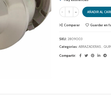
CERRADURA CILINDRICA ACERO ODI
AÑADIR AL CAR
Comparar
Guardar en f
SKU:
2809003
Categorías:
ABRAZADERAS
,
QUIN
Compartir