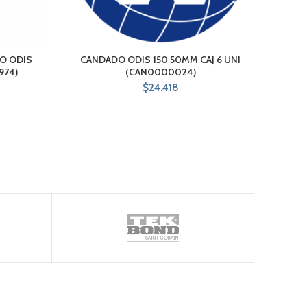
RO ODIS
CANDADO ODIS 150 50MM CAJ 6 UNI
CAN
974)
(CAN0000024)
$
24.418