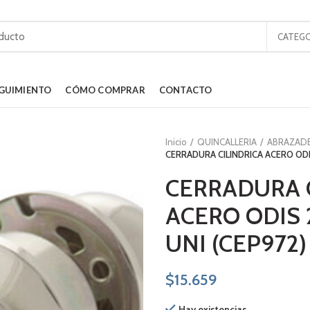
CATEGO
GUIMIENTO
CÓMO COMPRAR
CONTACTO
Inicio
QUINCALLERIA
ABRAZAD
CERRADURA CILINDRICA ACERO ODI
CERRADURA 
ACERO ODIS 
UNI (CEP972)
$
15.659
Hay existencias