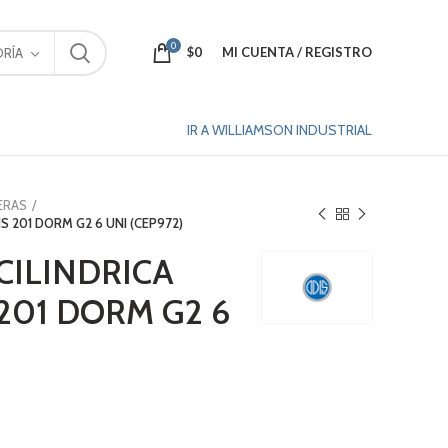
0
$
0
MI CUENTA / REGISTRO
RÍA
IR A WILLIAMSON INDUSTRIAL
ERAS
S 201 DORM G2 6 UNI (CEP972)
CILINDRICA
201 DORM G2 6