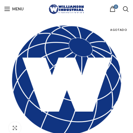
0
MENU
AGOTADO
Click to enlarge