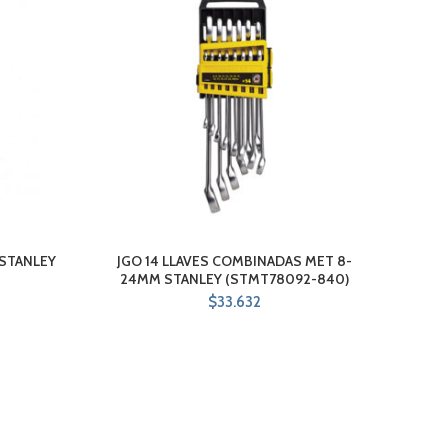
8 STANLEY
JGO 14 LLAVES COMBINADAS MET 8-
J
24MM STANLEY (STMT78092-840)
$
33.632