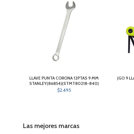
LLAVE PUNTA CORONA 12PTAS 9 MM
JGO 9 LL
STANLEY(86854)(STMT80218-840)
$
2.495
Las mejores marcas