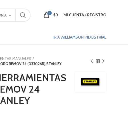
0
$
0
MI CUENTA / REGISTRO
RÍA
IR A WILLIAMSON INDUSTRIAL
IENTAS MANUALES
ORG REMOV 24 (033026R) STANLEY
HERRAMIENTAS
REMOV 24
TANLEY