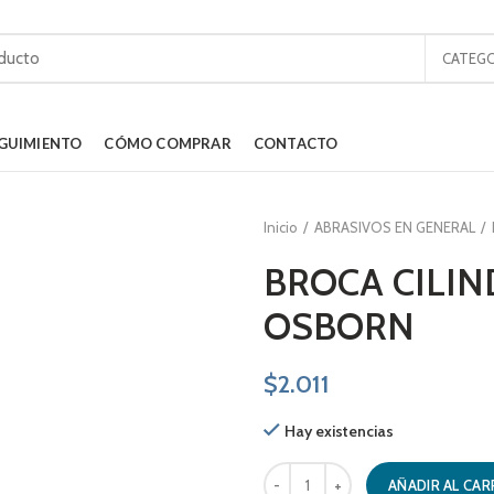
CATEGO
GUIMIENTO
CÓMO COMPRAR
CONTACTO
Inicio
ABRASIVOS EN GENERAL
BROCA CILIN
OSBORN
$
2.011
Hay existencias
BROCA CILINDRICA 5.0 MM OSBOR
AÑADIR AL CAR