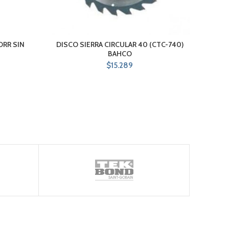
ORR SIN
DISCO SIERRA CIRCULAR 40 (CTC-740)
PI
BAHCO
$
15.289