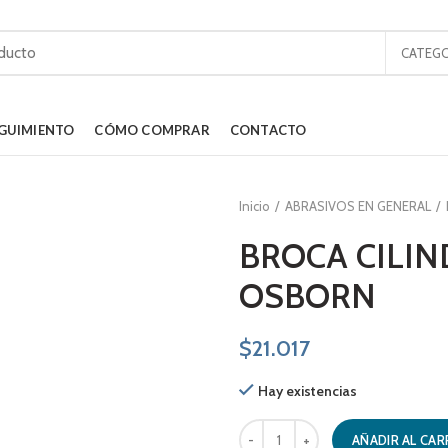
CATEGO
GUIMIENTO
CÓMO COMPRAR
CONTACTO
Inicio
ABRASIVOS EN GENERAL
BROCA CILIN
OSBORN
$
21.017
Hay existencias
BROCA CILINDRICA 16.0 MM OSBO
AÑADIR AL CAR