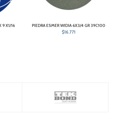
 9 X1/16
PIEDRA ESMER WIDIA 6X3/4 GR 39C100
DISC
$
16.771