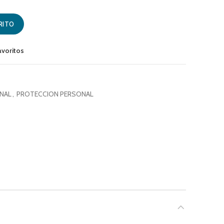
GRA GETPRO N°45 cantidad
RITO
avoritos
NAL
,
PROTECCION PERSONAL