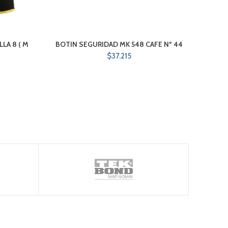
LA 8 ( M
BOTIN SEGURIDAD MK 548 CAFE Nº 44
BOTI
$
37.215