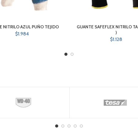
 NITRILO AZUL PUÑO TEJIDO
GUANTE SAFEFLEX NITRILO TAL
)
$
1.984
$
1.128