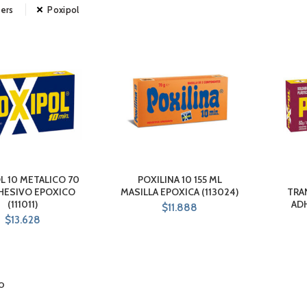
ters
Poxipol
L 10 METALICO 70
POXILINA 10 155 ML
HESIVO EPOXICO
MASILLA EPOXICA (113024)
TRA
(111011)
AD
$
11.888
$
13.628
O